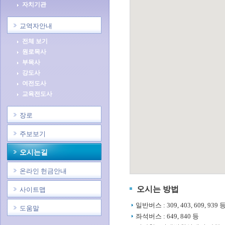
자치기관
교역자안내
전체 보기
원로목사
부목사
강도사
여전도사
교육전도사
장로
주보보기
오시는길
온라인 헌금안내
오시는 방법
사이트맵
일반버스 : 309, 403, 609, 939 
도움말
좌석버스 : 649, 840 등