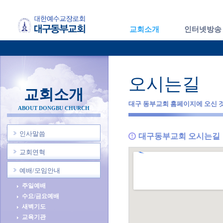
교회소개
인터넷방송
오시는길
교회소개
대구 동부교회 홈페이지에 오신 
ABOUT DONGBU CHURCH
인사말씀
대구동부교회 오시는길
교회연혁
예배/모임안내
주일예배
수요/금요예배
새벽기도
교육기관