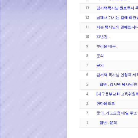
13
김서택목사님 원로목사 추대
12
님께서 가시는 길에 화관
11
저는 목사님의 열매입니다
10
25년전...
9
부러운 대구..
8
문의
7
문의
6
김서택 목사님 인형극 제
5
답변 : 김서택 목사님 인형극
4
[대구동부교회 교육위원회
3
한마음으로
2
문의_기도요청 메일 주소
1
답변 : 문의