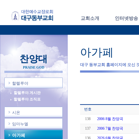
교회소개
인터넷방송
아가페
찬양대
대구 동부교회 홈페이지에 오신 
PRAISE GOD
할렐루야
할렐루야 게시판
할렐루야 조직표
번호
시온
138
2006 8월 찬양곡
임마누엘
137
2006 7월 찬양곡
아가페
136
2026 6월 찬양곡