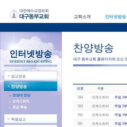
교회소개
인터넷방송
찬양방송
인터넷방송
대구 동부교회 홈페이지에 오신 
INTERNET BROADCASTING
설교방송
찬양방송
번호
구분
찬양대 찬양
594
오케스트라
주일 3
오케스트라
593
오케스트라
주일 3
헌금 특송
592
오케스트라
주일 3
특별설교
591
오케스트라
주일 3