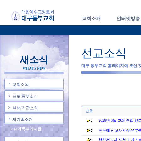
교회소개
인터넷방송
선교소식
새소식
대구 동부교회 홈페이지에 오신 
WHAT'S NEW
교회소식
포토 동부소식
부서/기관소식
번호
새가족소개
2026년 6월 교회 연합 선
새가족부 게시판
손은혜 선교사 아우유부족
협력선교사 신청과 게스트